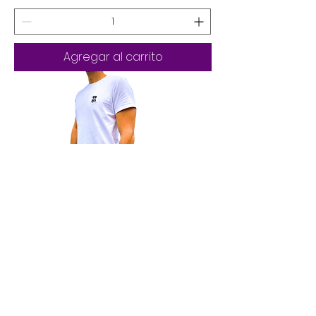
Agregar al carrito
T-Shirt antimanchas Blanca Dante X
Rosero
Precio
Precio de oferta
$ 99.900
$ 49.950
IVA incluido
|
Opción de envio gratis.