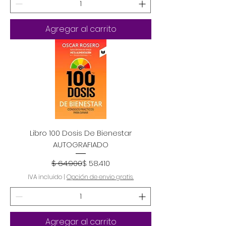
Agregar al carrito
Libro 100 Dosis De Bienestar
AUTOGRAFIADO
Precio
Precio de oferta
$ 64.900
$ 58.410
IVA incluido
|
Opción de envio gratis.
Agregar al carrito